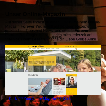
Unser Online-Magazin
Auf dieser Seite
findest du einen Link zu meinem Online-
Magazin
Forever Yours
voll mit leckeren Rezepten,
praktischen Tipps und News rund um die
Forever
Familie. Bei Fragen hierzu, sprich mich jederzeit an!
Viel Spaß beim Lesen wünsche dir. Liebe Grüße Anke
Klick ***Zum Online Magazin*** Klick