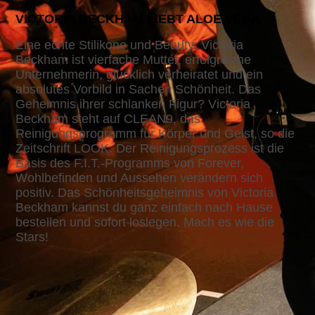
VICTORIA BECKHAM LIEBT ALOE VERA
Eine echte Stilikone und Beauty: Victoria
Beckham ist vierfache Mutter, erfolgreiche
Unternehmerin, glücklich verheiratet und ein
absolutes Vorbild in Sachen Schönheit. Das
Geheimnis ihrer schlanken Figur? Victoria
Beckham steht auf CLEAN9, das
Reinigungsprogramm für Körper und Geist, so die
Zeitschrift LOOK. Der Reinigungsprozess ist die
Basis des F.I.T.-Programms von Forever,
Wohlbefinden und Aussehen verändern sich
positiv. Das Schönheitsgeheimnis von Victoria
Beckham kannst du ganz einfach nach Hause
bestellen und sofort loslegen. Mach es wie die
Stars!